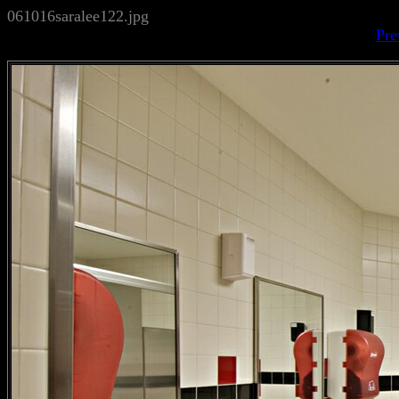
061016saralee122.jpg
Pre