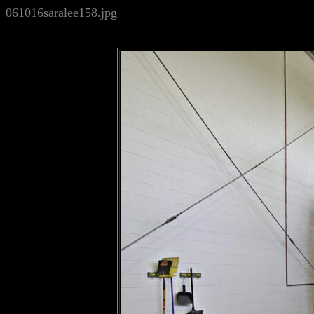
061016saralee158.jpg