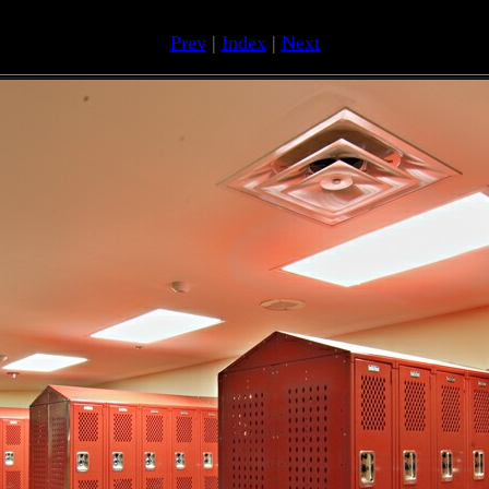
Prev
|
Index
|
Next