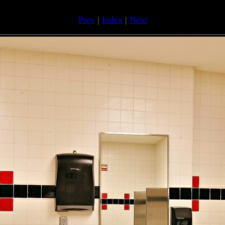
Prev
|
Index
|
Next