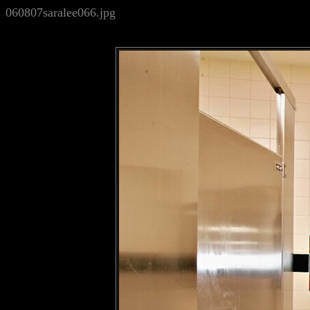
060807saralee066.jpg