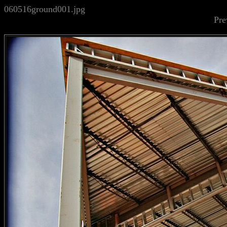
060516ground001.jpg
Pre